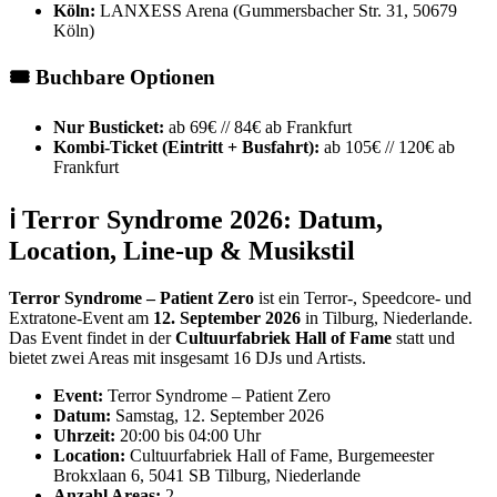
Köln:
LANXESS Arena (Gummersbacher Str. 31, 50679
Köln)
🎟️ Buchbare Optionen
Nur Busticket:
ab 69€ // 84€ ab Frankfurt
Kombi-Ticket (Eintritt + Busfahrt):
ab 105€ // 120€ ab
Frankfurt
ℹ️ Terror Syndrome 2026: Datum,
Location, Line-up & Musikstil
Terror Syndrome – Patient Zero
ist ein Terror-, Speedcore- und
Extratone-Event am
12. September 2026
in Tilburg, Niederlande.
Das Event findet in der
Cultuurfabriek Hall of Fame
statt und
bietet zwei Areas mit insgesamt 16 DJs und Artists.
Event:
Terror Syndrome – Patient Zero
Datum:
Samstag, 12. September 2026
Uhrzeit:
20:00 bis 04:00 Uhr
Location:
Cultuurfabriek Hall of Fame, Burgemeester
Brokxlaan 6, 5041 SB Tilburg, Niederlande
Anzahl Areas:
2