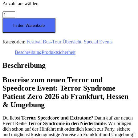
Anzahl auswählen
Bus
zum
neuen
In den Warenkorb
Terror
und
Speedcore
Kategorien:
Festival Bus-Tour Übersicht
,
Special Events
Event
Beschreibung
Produktsicherheit
Terror
Syndrome
Patient
Beschreibung
Zero
Menge
Busreise zum neuen Terror und
Speedcore Event: Terror Syndrome
Patient Zero 2026 ab Frankfurt, Hessen
& Umgebung
Du liebst
Terror, Speedcore und Extratone
? Dann auf zur neuen
Event Reihe
Terror Syndrome in den Niederlande
. Wir bringen
dich schon auf der Hinfahrt mit ordentlich krach zur Party, sichere
und möglichst kostengünstige Anreise ab Frankfurt und Umgebung!