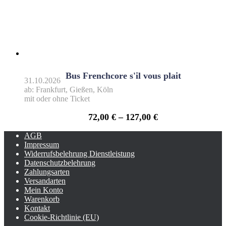
Bus Frenchcore s'il vous plait
31.10.2026
ab: Frankfurt, Gießen, Köln
mit oder ohne Ticket
72,00
€
–
127,00
€
AGB
Impressum
Widerrufsbelehrung Dienstleistung
Datenschutzbelehrung
Zahlungsarten
Versandarten
Mein Konto
Warenkorb
Kontakt
Cookie-Richtlinie (EU)