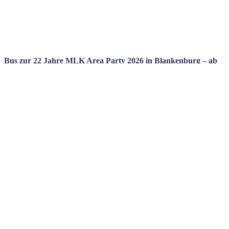
Bus zur 22 Jahre MLK Area Party 2026 in Blankenburg – ab
Frankfurt, Fulda & Kassel (Tekk und HardTekk)
07.11.2026
ab: Frankfurt, Fulda, Gießen, Kassel
mit oder ohne Ticket
68,00
€
–
106,00
€
Bus zur Snakepit 2026 The Need for Speed Uptempo Hardcore